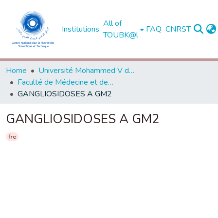
All of
Institutions
FAQ
CNRST
TOUBK@l
Home
Université Mohammed V de Rabat
Faculté de Médecine et de Pharmacie - Rabat
GANGLIOSIDOSES A GM2
GANGLIOSIDOSES A GM2
fre