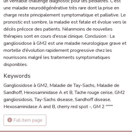
un véritable challenge diagnostic pour les pédiatres. C'est
une maladie neurodégénérative très rare dont la prise en
charge reste principalement symptomatique et palliative. Le
pronostic est sombre, la maladie est fatale et évolue vers le
décès précoce des patients. Néanmoins de nouvelles
thérapies sont en cours d'essai clinique. Conclusion : La
gangliosidose à GM2 est une maladie neurologique grave et
mortelle d'évolution rapidement progressive chez les
nourrissons malgré les traitements symptomatiques
disponibles.
Keywords
Gangliosidose à GM2
,
Maladie de Tay-Sachs
,
Maladie de
Sandhoff
,
Hexosaminidase A et B
,
Tache rouge cerise
,
GM2
gangliosidosis
,
Tay-Sachs disease
,
Sandhoff disease
,
Hexosaminidase A and B
,
cherry red spot -
,
GM 2 """"
Full item page