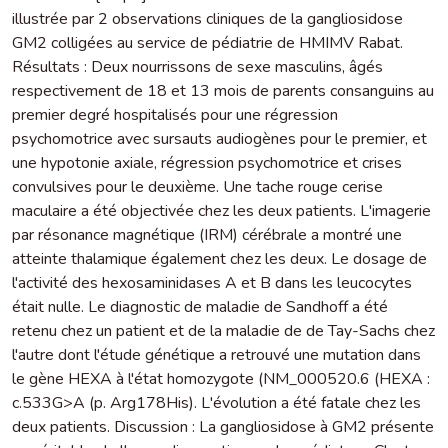
illustrée par 2 observations cliniques de la gangliosidose
GM2 colligées au service de pédiatrie de HMIMV Rabat.
Résultats : Deux nourrissons de sexe masculins, âgés
respectivement de 18 et 13 mois de parents consanguins au
premier degré hospitalisés pour une régression
psychomotrice avec sursauts audiogènes pour le premier, et
une hypotonie axiale, régression psychomotrice et crises
convulsives pour le deuxième. Une tache rouge cerise
maculaire a été objectivée chez les deux patients. L'imagerie
par résonance magnétique (IRM) cérébrale a montré une
atteinte thalamique également chez les deux. Le dosage de
l'activité des hexosaminidases A et B dans les leucocytes
était nulle. Le diagnostic de maladie de Sandhoff a été
retenu chez un patient et de la maladie de de Tay-Sachs chez
l'autre dont l'étude génétique a retrouvé une mutation dans
le gène HEXA à l'état homozygote (NM_000520.6 (HEXA :
c.533G>A (p. Arg178His). L'évolution a été fatale chez les
deux patients. Discussion : La gangliosidose à GM2 présente