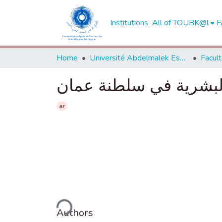
Institutions
All of TOUBK@l
F
Home
Université Abdelmalek Essaadi - Tétouan
 البشرية في سلطنة عمان
ar
Loading...
Authors