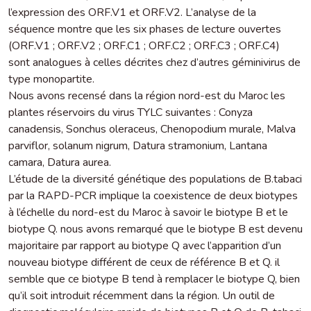
l’expression des ORF.V1 et ORF.V2. L’analyse de la
séquence montre que les six phases de lecture ouvertes
(ORF.V1 ; ORF.V2 ; ORF.C1 ; ORF.C2 ; ORF.C3 ; ORF.C4)
sont analogues à celles décrites chez d’autres géminivirus de
type monopartite.
Nous avons recensé dans la région nord-est du Maroc les
plantes réservoirs du virus TYLC suivantes : Conyza
canadensis, Sonchus oleraceus, Chenopodium murale, Malva
parviflor, solanum nigrum, Datura stramonium, Lantana
camara, Datura aurea.
L’étude de la diversité génétique des populations de B.tabaci
par la RAPD-PCR implique la coexistence de deux biotypes
à l’échelle du nord-est du Maroc à savoir le biotype B et le
biotype Q. nous avons remarqué que le biotype B est devenu
majoritaire par rapport au biotype Q avec l’apparition d’un
nouveau biotype différent de ceux de référence B et Q. il
semble que ce biotype B tend à remplacer le biotype Q, bien
qu’il soit introduit récemment dans la région. Un outil de