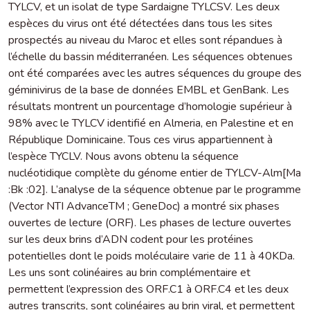
TYLCV, et un isolat de type Sardaigne TYLCSV. Les deux
espèces du virus ont été détectées dans tous les sites
prospectés au niveau du Maroc et elles sont répandues à
l’échelle du bassin méditerranéen. Les séquences obtenues
ont été comparées avec les autres séquences du groupe des
géminivirus de la base de données EMBL et GenBank. Les
résultats montrent un pourcentage d’homologie supérieur à
98% avec le TYLCV identifié en Almeria, en Palestine et en
République Dominicaine. Tous ces virus appartiennent à
l’espèce TYCLV. Nous avons obtenu la séquence
nucléotidique complète du génome entier de TYLCV-Alm[Ma
:Bk :02]. L’analyse de la séquence obtenue par le programme
(Vector NTI AdvanceTM ; GeneDoc) a montré six phases
ouvertes de lecture (ORF). Les phases de lecture ouvertes
sur les deux brins d’ADN codent pour les protéines
potentielles dont le poids moléculaire varie de 11 à 40KDa.
Les uns sont colinéaires au brin complémentaire et
permettent l’expression des ORF.C1 à ORF.C4 et les deux
autres transcrits, sont colinéaires au brin viral, et permettent