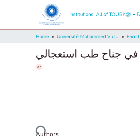
Institutions
All of TOUBK@l
F
Home
Université Mohammed V de Rabat
م في جناح طب استعجالي
ar
Loading...
Authors