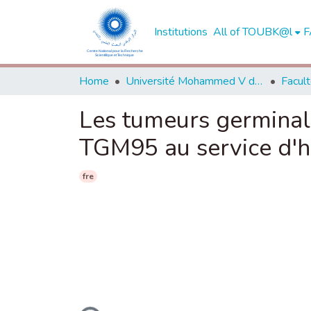
Institutions
All of TOUBK@l
F
Home
Université Mohammed V de Rabat
Les tumeurs germinale
TGM95 au service d'he
fre
Loading...