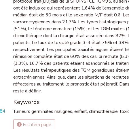
protocole fran{D0}cais de la SFOP/SFCE TGM95, au sein
ont été inclus ce qui représentent 1.64% de l'ensemble d
médian était de 30 mois et le sexe ratio M/F était 0.6. 
sacrococcygiennes dans 21.7%. Les types histologiques pré
(51%), le tératome immature (15%), et les TGM mixtes (15
chimiothérapie dont la chirurgie était associée dans 82%.
patients. Le taux de toxicité grade 3-4 était 75% et 39%
respectivement. Les principales toxicités aigues étaient 
rémission complète était de 60% des cas, la rechute (8.3
(3.3%). 16.7% des patients étaient abandonnés le traiteme
Les résultats thérapeutiques des TGM gonadiques étaient
extracrâniennes. Ainsi que, dans les situations de rechute
réfractaires au traitement, le pronostic était péjoratif. Dan
reste à définir.
Keywords
884
Tumeurs germinales malignes
,
enfant
,
chimiothérapie
,
toxic
Full item page