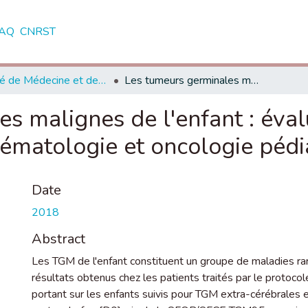
AQ
CNRST
Faculté de Médecine et de Pharmacie - Rabat
Les tumeurs germinales malignes de l'enfant : évaluation du protocole TGM95 au service d'hématologie et oncologie pédiatrique de Rabat.
s malignes de l'enfant : éva
́matologie et oncologie pédi
Date
2018
Abstract
Les TGM de l'enfant constituent un groupe de maladies rare
résultats obtenus chez les patients traités par le protocol
portant sur les enfants suivis pour TGM extra-cérébrales et