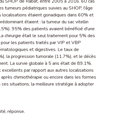
 du SHOP de Rabat, entre 2005 à 2016. 60 cas
es tumeurs pédiatriques suivies au SHOP, l'âge
Les localisations étaient gonadiques dans 60% et
dominant étaient : la tumeur du sac vitellin
%). 95% des patients avaient bénéficié d'une
 La chirurgie était le seul traitement pour 5% des
 pour les patients traités par VIP et VBP
hématologiques et digestives. Le taux de
%), la progression tumorale (11.7%), et le décès
nt. La survie globale à 5 ans était de 89.1%.
 excellents par rapport aux autres localisations
s après chimiothérapie ou encore dans les formes
s ces situations, la meilleure stratégie à adopter
ité
,
réponse.