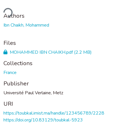
ding...
Authors
Ibn Chaikh, Mohammed
Files
MOHAMMED IBN CHAIKH.pdf
(2.2 MB)
Collections
France
Publisher
Université Paul Verlaine, Metz
URI
https://toubkal.imist.ma/handle/123456789/2228
https://doi.org/10.83129/toubkal-5923