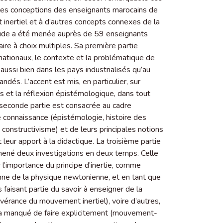
r les conceptions des enseignants marocains de
 inertiel et à d’autres concepts connexes de la
 étude a été menée auprès de 59 enseignants
re à choix multiples. Sa première partie
 nationaux, le contexte et la problématique de
 aussi bien dans les pays industrialisés qu’au
és. L’accent est mis, en particulier, sur
ces et la réflexion épistémologique, dans tout
 seconde partie est consacrée au cadre
de connaissance (épistémologie, histoire des
 constructivisme) et de leurs principales notions
t leur apport à la didactique. La troisième partie
mené deux investigations en deux temps. Celle
l’importance du principe d’inertie, comme
ne de la physique newtonienne, et en tant que
faisant partie du savoir à enseigner de la
évérance du mouvement inertiel), voire d’autres,
e a manqué de faire explicitement (mouvement-