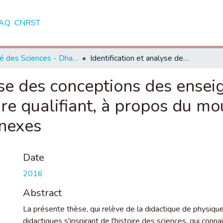
AQ
CNRST
Faculté des Sciences - Dhar El Mahraz - Fès
Identification et analyse des conceptions des enseignants marocains de physique, du secondaire qualifiant, à propos du mouvement inertiel et certains concepts connexes
lyse des conceptions des ense
re qualifiant, à propos du mo
nnexes
Date
2016
Abstract
La présente thèse, qui relève de la didactique de physique,
didactiques s'inspirant de l'histoire des sciences, qui con