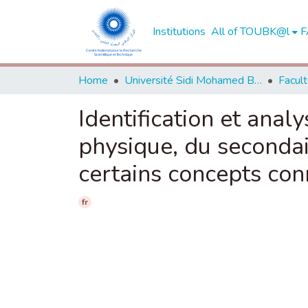
Institutions
All of TOUBK@l
F
Home
Université Sidi Mohamed Ben Abdellah de Fès
Identification et ana
physique, du secondai
certains concepts co
fr