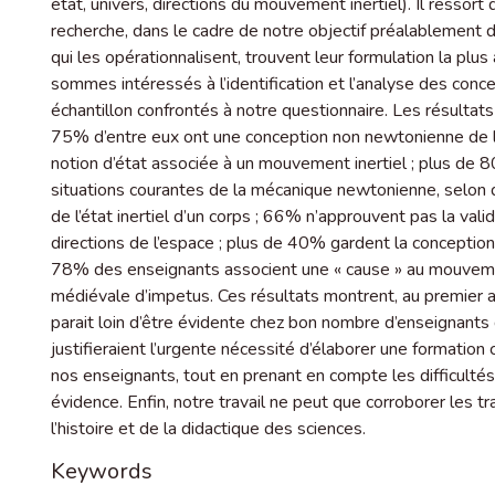
état, univers, directions du mouvement inertiel). Il ressor
recherche, dans le cadre de notre objectif préalablement dé
qui les opérationnalisent, trouvent leur formulation la p
sommes intéressés à l’identification et l’analyse des conc
échantillon confrontés à notre questionnaire. Les résulta
75% d’entre eux ont une conception non newtonienne de l’in
notion d’état associée à un mouvement inertiel ; plus de 8
situations courantes de la mécanique newtonienne, selon
de l’état inertiel d’un corps ; 66% n’approuvent pas la val
directions de l’espace ; plus de 40% gardent la conception d
78% des enseignants associent une « cause » au mouvemen
médiévale d’impetus. Ces résultats montrent, au premier a
parait loin d’être évidente chez bon nombre d’enseignant
justifieraient l’urgente nécessité d’élaborer une formation
nos enseignants, tout en prenant en compte les difficult
évidence. Enfin, notre travail ne peut que corroborer les tr
l’histoire et de la didactique des sciences.
Keywords