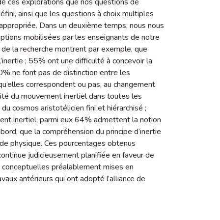
t de ces explorations que nos questions de
fini, ainsi que les questions à choix multiples
lus appropriée. Dans un deuxième temps, nous nous
eptions mobilisées par les enseignants de notre
ts de la recherche montrent par exemple, que
ertie ; 55% ont une difficulté à concevoir la
0% ne font pas de distinction entre les
 qu’elles correspondent ou pas, au changement
idité du mouvement inertiel dans toutes les
u cosmos aristotélicien fini et hiérarchisé ;
t inertiel, parmi eux 64% admettent la notion
bord, que la compréhension du principe d’inertie
s de physique. Ces pourcentages obtenus
 continue judicieusement planifiée en faveur de
és conceptuelles préalablement mises en
avaux antérieurs qui ont adopté l’alliance de