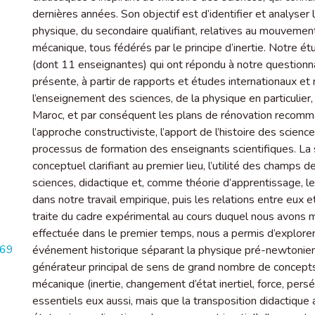
dernières années. Son objectif est d’identifier et analyse
physique, du secondaire qualifiant, relatives au mouvement
mécanique, tous fédérés par le principe d’inertie. Notre
(dont 11 enseignantes) qui ont répondu à notre questionnai
présente, à partir de rapports et études internationaux et
l’enseignement des sciences, de la physique en particulier,
Maroc, et par conséquent les plans de rénovation recommand
l’approche constructiviste, l’apport de l’histoire des scien
processus de formation des enseignants scientifiques. La
conceptuel clarifiant au premier lieu, l’utilité des champs 
é
sciences, didactique et, comme théorie d’apprentissage, le
dans notre travail empirique, puis les relations entre eux e
traite du cadre expérimental au cours duquel nous avons 
effectuée dans le premier temps, nous a permis d’explorer 
169
événement historique séparant la physique pré-newtonien
générateur principal de sens de grand nombre de concepts 
mécanique (inertie, changement d’état inertiel, force, pers
essentiels eux aussi, mais que la transposition didactiqu