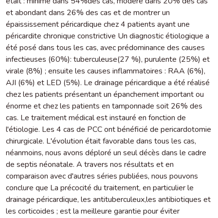
était : minime dans 54%des cas, modéré dans 20% des cas
et abondant dans 26% des cas et de montrer un
épaississement péricardique chez 4 patients ayant une
péricardite chronique constrictive Un diagnostic étiologique a
été posé dans tous les cas, avec prédominance des causes
infectieuses (60%): tuberculeuse(27 %), purulente (25%) et
virale (8%) ; ensuite les causes inflammatoires : RAA (6%),
AJI (6%) et LED (5%). Le drainage péricardique a été réalisé
chez les patients présentant un épanchement important ou
énorme et chez les patients en tamponnade soit 26% des
cas. Le traitement médical est instauré en fonction de
l'étiologie. Les 4 cas de PCC ont bénéficié de pericardotomie
chirurgicale. L'évolution était favorable dans tous les cas,
néanmoins, nous avons déploré un seul décès dans le cadre
de septis néonatale. A travers nos résultats et en
comparaison avec d'autres séries publiées, nous pouvons
conclure que La précocité du traitement, en particulier le
drainage péricardique, les antituberculeux,les antibiotiques et
les corticoides ; est la meilleure garantie pour éviter