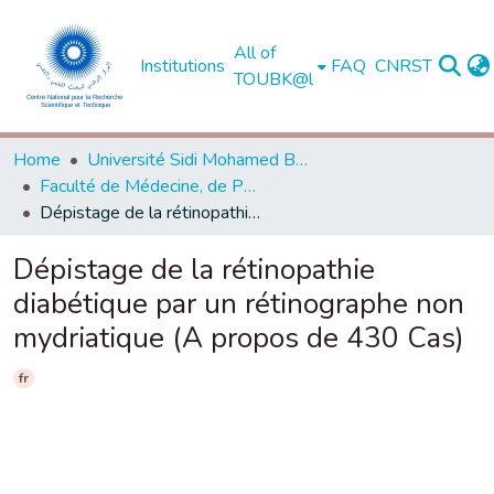
All of
Institutions
FAQ
CNRST
TOUBK@l
Home
Université Sidi Mohamed Ben Abdellah de Fès
Faculté de Médecine, de Pharmacie et de Médecine Dentaire - Fès
Dépistage de la rétinopathie diabétique par un rétinographe non mydriatique (A propos de 430 Cas)
Dépistage de la rétinopathie
diabétique par un rétinographe non
mydriatique (A propos de 430 Cas)
fr