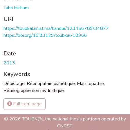
Tahri Hicham
URI
https://toubkal.imist.ma/handle/123456789/34877
https://doi.org/10.83129/toubkal-18966
Date
2013
Keywords
Dépistage
,
Rétinopathie diabétique
,
Maculopathie
,
Rétinographe non mydriatique
Full item page
© 2026 TOUBK@l, the national thesis platform operated by
CNRST.