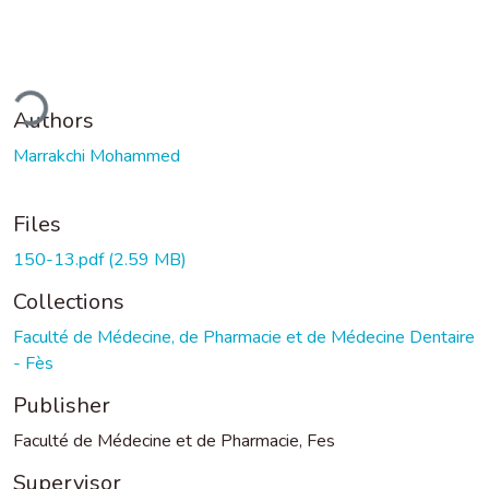
ding...
Authors
Marrakchi Mohammed
Files
150-13.pdf
(2.59 MB)
Collections
Faculté de Médecine, de Pharmacie et de Médecine Dentaire
- Fès
Publisher
Faculté de Médecine et de Pharmacie, Fes
Supervisor