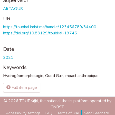
Supervisor
Ali TAOUS
URI
https://toubkal.imist.ma/handle/123456789/34400
https://doi.org/10.83129/toubkal-19745
Date
2021
Keywords
Hydrogéomorphologie, Oued Guir, impact anthropique
Full item page
© 2026 TOUBK@l, the national thesis platform operated by
CNRST.
Accessibility settings
FAQ
Terms of Use
Send Feedback