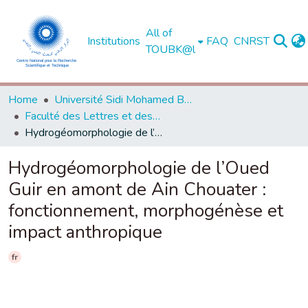
All of
Institutions
FAQ
CNRST
TOUBK@l
Home
Université Sidi Mohamed Ben Abdellah de Fès
Faculté des Lettres et des Sciences Humaines - Saïs - Fès
Hydrogéomorphologie de l’Oued Guir en amont de Ain Chouater : fonctionnement, morphogénèse et impact anthropique
Hydrogéomorphologie de l’Oued
Guir en amont de Ain Chouater :
fonctionnement, morphogénèse et
impact anthropique
fr