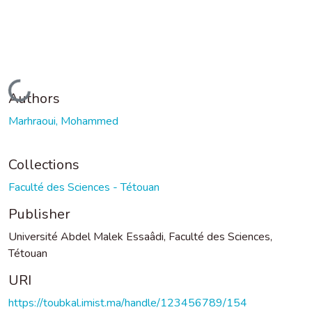
Loading...
Authors
Marhraoui, Mohammed
Collections
Faculté des Sciences - Tétouan
Publisher
Université Abdel Malek Essaâdi, Faculté des Sciences,
Tétouan
URI
https://toubkal.imist.ma/handle/123456789/154