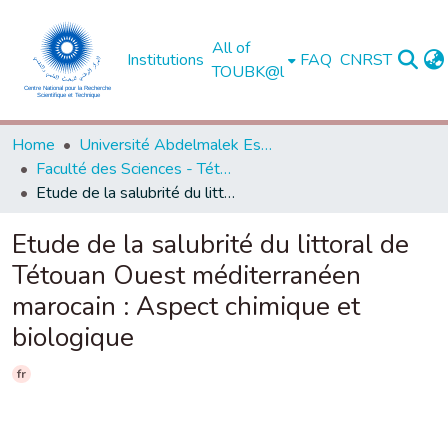
All of
Institutions
FAQ
CNRST
TOUBK@l
Home
Université Abdelmalek Essaadi - Tétouan
Faculté des Sciences - Tétouan
Etude de la salubrité du littoral de Tétouan Ouest méditerranéen marocain : Aspect chimique et biologique
Etude de la salubrité du littoral de
Tétouan Ouest méditerranéen
marocain : Aspect chimique et
biologique
fr