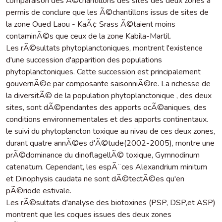
comparaison des Ã©chantillons des sites des deux zones a
permis de conclure que les Ã©chantillons issus de sites de
la zone Oued Laou - KaÃ¢ Srass Ã©taient moins
contaminÃ©s que ceux de la zone Kabila-Martil.
Les rÃ©sultats phytoplanctoniques, montrent l'existence
d'une succession d'apparition des populations
phytoplanctoniques. Cette succession est principalement
gouvernÃ©e par composante saisonniÃ©re. La richesse de
la diversitÃ© de la population phytoplanctonique , des deux
sites, sont dÃ©pendantes des apports ocÃ©aniques, des
conditions environnementales et des apports continentaux.
le suivi du phytoplancton toxique au nivau de ces deux zones,
durant quatre annÃ©es d'Ã©tude(2002-2005), montre une
prÃ©dominance du dinoflagellÃ© toxique, Gymnodinum
catenatum. Cependant, les espÃ¨ces Alexandrium minitum
et Dinophysis caudata ne sont dÃ©tectÃ©es qu'en
pÃ©riode estivale.
Les rÃ©sultats d'analyse des biotoxines (PSP, DSP,et ASP)
montrent que les coques issues des deux zones