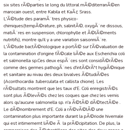
six sites rÃ©parties le long du littoral mÃ©diterranÃ©en
marocain ouest, entre Kabila et KaÃ¢ Srass.
L'Ã©tude des paramÃ¨tres physico-
chimiques(tempÃ©rature, ph, salinitÃ©, oxygÃ¨ne dissous,
matiÃ¨res en suspension, chlorophylle et Ã©lÃ©ments
nutritifs), montre qu'il y a une variation saisonniÃ¨re.
L'Ã©tude bactÃ©riologique a portÃ© sur l'Ã©valuation de
la contamination d'origine fÃ©cale liÃ©e aux Escherichia coli
et salmonella sp.Ces deux espÃ¨ces sont considÃ©rÃ©es
comme des germes pathogÃ¨nes d'intÃ©rÃªt hygiÃ©nique
et sanitaire au nivau des deux bivalves Ã©tudiÃ©es
(Aconthocardia .tuberculata et callista chione). Les
rÃ©sultats montrent que les taux d'E. Coli enregistrÃ©s
sont plus Ã©levÃ©s chez les coques que chez les vernis
alors qu'aucune salmonella sp. n'a Ã©tÃ© dÃ©tectÃ©e .
Le dÃ©nombrement d'E. Coli a rÃ©vÃ©lÃ© une
contamination plus importante durant la pÃ©riode hivernale
qui est intimememt liÃ©e Ã la prÃ©cipitation. De plus, la