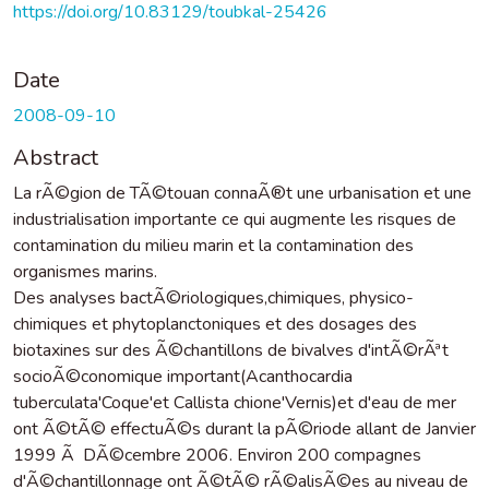
https://doi.org/10.83129/toubkal-25426
Date
2008-09-10
Abstract
La rÃ©gion de TÃ©touan connaÃ®t une urbanisation et une
industrialisation importante ce qui augmente les risques de
contamination du milieu marin et la contamination des
organismes marins.
Des analyses bactÃ©riologiques,chimiques, physico-
chimiques et phytoplanctoniques et des dosages des
biotaxines sur des Ã©chantillons de bivalves d'intÃ©rÃªt
socioÃ©conomique important(Acanthocardia
tuberculata'Coque'et Callista chione'Vernis)et d'eau de mer
ont Ã©tÃ© effectuÃ©s durant la pÃ©riode allant de Janvier
1999 Ã DÃ©cembre 2006. Environ 200 compagnes
d'Ã©chantillonnage ont Ã©tÃ© rÃ©alisÃ©es au niveau de