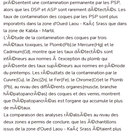
prÃ©sentent une contamination permanente par les PSP,
alors que les DSP et ASP sont rarement dÃ©tectÃ©s. Les
taux de contamination des coques par les PSP sont plus
imporatnts dans la zone d'Oued Laou - KaÃ¢ Srass que dans
la zone de Kabila - Martil.
L'Ã©tude de la contamination des coques par trois
mÃ©taux toxiques, le Plomb(Pb),le Mercure(Hg) et le
Cadmium(Cd), montre que les taux dÃ©tectÃ©s sont
infÃ©rieurs aux normes Ã l'exception du plomb qui
prÃ©sente des taux supÃ©rieurs aux normes en pÃ©riode
du printemps. Les rÃ©sultats de la contamination par le
Cuivre(Cu), le Zinc(Zn), le Fer(Fe), le Chrome(Cr)et le Plomb
(Pb), au nivau des diffÃ©rents organes(muscle, branchie
hÃ©patopancrÃ©as) des coques et des vernis, montrent
que l'hÃ©patopancrÃ©as est l'organe qui accumule le plus
de mÃ©taux.
La comparaison des analyses rÃ©alisÃ©es au nivau des
deux zones a permis de conclure, que les Ã©chantillons
issus de la zone d'Oued Laou - KaÃ¢ Srass Ã©taient plus