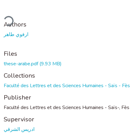
ding...
Authors
ارفوي طاهر
Files
these-arabe.pdf
(9.93 MB)
Collections
Faculté des Lettres et des Sciences Humaines - Saïs - Fès
Publisher
Faculté des Lettres et des Sciences Humaines - Saïs-, Fès
Supervisor
ادريس الشرقي