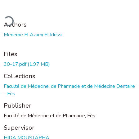
ding...
Authors
Merieme El Azami El Idrissi
Files
30-17.pdf
(1.97 MB)
Collections
Faculté de Médecine, de Pharmacie et de Médecine Dentaire
- Fès
Publisher
Faculté de Médecine et de Pharmacie, Fès
Supervisor
HIDA MOUSTAPHA