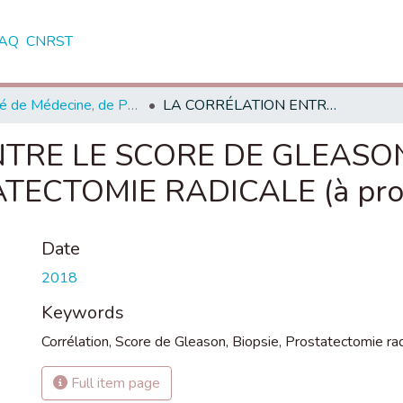
AQ
CNRST
Faculté de Médecine, de Pharmacie et de Médecine Dentaire - Fès
LA CORRÉLATION ENTRE LE SCORE DE GLEASON BIOPSIQUE ET CELUI DE LA PROSTATECTOMIE RADICALE (à propos de 20 cas)
TRE LE SCORE DE GLEASON
TECTOMIE RADICALE (à prop
Date
2018
Keywords
Corrélation
,
Score de Gleason
,
Biopsie
,
Prostatectomie rad
Full item page