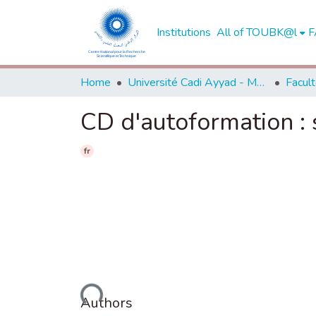
Institutions
All of TOUBK@l
F
Home
Université Cadi Ayyad - Marrakech
CD d'autoformation : 
fr
Loading...
Authors