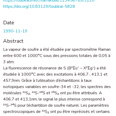
https://toubkal.imist.ma/handle/123456789/3220
https://doi.org/10.83129/toubkal-5828
Date
1990-11-19
Abstract
La vapeur de soufre a été étudiée par spectrométrie Raman
entre 600 et 1000°C sous des pressions totales de 0,05 à
3 atm.
La fluorescence de résonance de S (B³Σu⁻ – X³Σg⁻) a été
étudiée à 1000°C avec des excitations à 406,7 ; 413,1 et
457,9nm. Grâce à l’utilisation d’échantillons à taux
isotopiques variables en soufre-34 et -32, les spectres des
molécules ³²S₂, ³²S-³⁴S et ³⁴S₂ ont pu être attribués. A
406,7 et 413,1nm, le signal le plus intense correspond à
³²S-³⁴S pour l’échantillon de soufre naturel. Les paramètres
spectroscopiques de ³²S₂ ont pu être reprécisés et certains