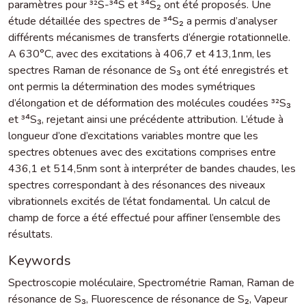
paramètres pour ³²S-³⁴S et ³⁴S₂ ont été proposés. Une
étude détaillée des spectres de ³⁴S₂ a permis d’analyser
différents mécanismes de transferts d’énergie rotationnelle.
A 630°C, avec des excitations à 406,7 et 413,1nm, les
spectres Raman de résonance de S₃ ont été enregistrés et
ont permis la détermination des modes symétriques
d’élongation et de déformation des molécules coudées ³²S₃
et ³⁴S₃, rejetant ainsi une précédente attribution. L’étude à
longueur d’one d’excitations variables montre que les
spectres obtenues avec des excitations comprises entre
436,1 et 514,5nm sont à interpréter de bandes chaudes, les
spectres correspondant à des résonances des niveaux
vibrationnels excités de l’état fondamental. Un calcul de
champ de force a été effectué pour affiner l’ensemble des
résultats.
Keywords
Spectroscopie moléculaire
,
Spectrométrie Raman
,
Raman de
résonance de S₃
,
Fluorescence de résonance de S₂
,
Vapeur