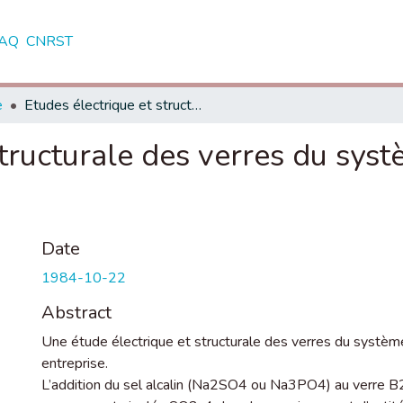
AQ
CNRST
e
Etudes électrique et structurale des verres du système B2O3-Na2O et dérivés
 structurale des verres du s
Date
1984-10-22
Abstract
Une étude électrique et structurale des verres du syst
entreprise.
L’addition du sel alcalin (Na2SO4 ou Na3PO4) au verre 