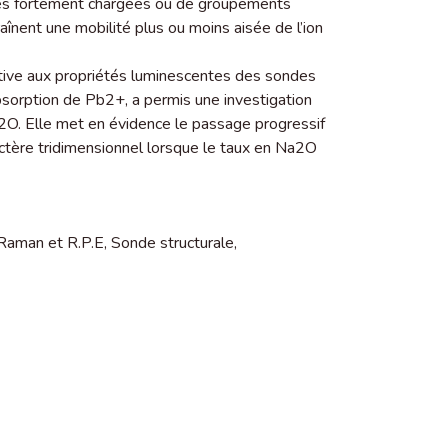
tés fortement chargées ou de groupements
aînent une mobilité plus ou moins aisée de l’ion
ative aux propriétés luminescentes des sondes
bsorption de Pb2+, a permis une investigation
O. Elle met en évidence le passage progressif
ctère tridimensionnel lorsque le taux en Na2O
Raman et R.P.E
,
Sonde structurale
,