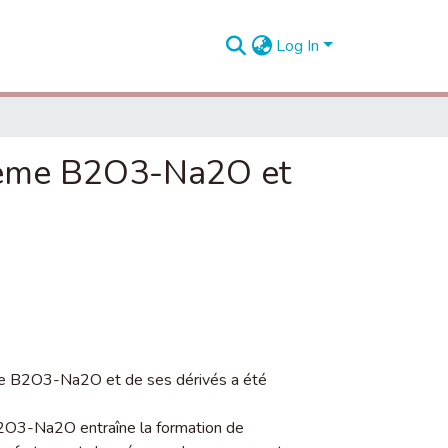
Log In
ystème B2O3-Na2O et
ème B2O3-Na2O et de ses dérivés a été
B2O3-Na2O entraîne la formation de