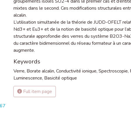
groupements isolés SO2-4 dans le premier cas et d’enti
mixtes dans le second. Ces modifications structurales entr
alcalin.
L’utilisation simultanée de la théorie de JUDD-OFELT rel
Nd3+ et Eu3+ et de la notion de basicité optique pour l’a
structurale approfondie des verres du système B2O3-Na2
du caractère bidimensionnel du réseau formateur à un cara
augmente.
Keywords
Verre
,
Borate alcalin
,
Conductivité ionique
,
Spectroscopie
,
Luminescence
,
Basicité optique
Full item page
567