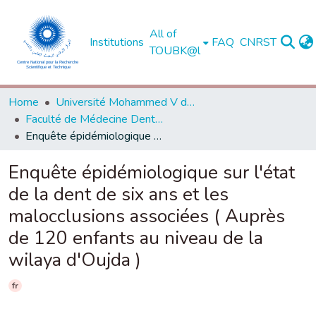
All of
Institutions
FAQ
CNRST
TOUBK@l
Home
Université Mohammed V de Rabat
Faculté de Médecine Dentaire - Rabat
Enquête épidémiologique sur l'état de la dent de six ans et les malocclusions associées ( Auprès de 120 enfants au niveau de la wilaya d'Oujda )
Enquête épidémiologique sur l'état
de la dent de six ans et les
malocclusions associées ( Auprès
de 120 enfants au niveau de la
wilaya d'Oujda )
fr