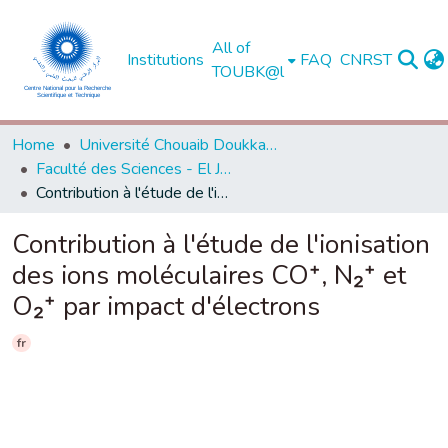
All of
Institutions
FAQ
CNRST
TOUBK@l
Home
Université Chouaib Doukkali - El Jadida
Faculté des Sciences - El Jadida
Contribution à l'étude de l'ionisation des ions moléculaires CO⁺, N₂⁺ et O₂⁺ par impact d'électrons
Contribution à l'étude de l'ionisation
des ions moléculaires CO⁺, N₂⁺ et
O₂⁺ par impact d'électrons
fr