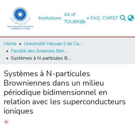
All of
Institutions
FAQ
CNRST
TOUBK@l
Home
Université Hassan II de Casablanca
Faculté des Sciences Ben M'Sick - Casablanca
Systèmes à N-particules Browniennes dans un milieu périodique bidimensionnel en relation avec les superconducteurs ioniques
Systèmes à N-particules
Browniennes dans un milieu
périodique bidimensionnel en
relation avec les superconducteurs
ioniques
fr