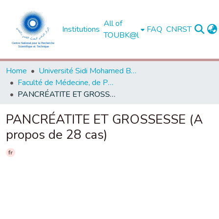
All of
Institutions
FAQ
CNRST
TOUBK@l
Home
Université Sidi Mohamed Ben Abdellah de Fès
Faculté de Médecine, de Pharmacie et de Médecine Dentaire - Fès
PANCRÉATITE ET GROSSESSE (A propos de 28 cas)
PANCRÉATITE ET GROSSESSE (A
propos de 28 cas)
fr