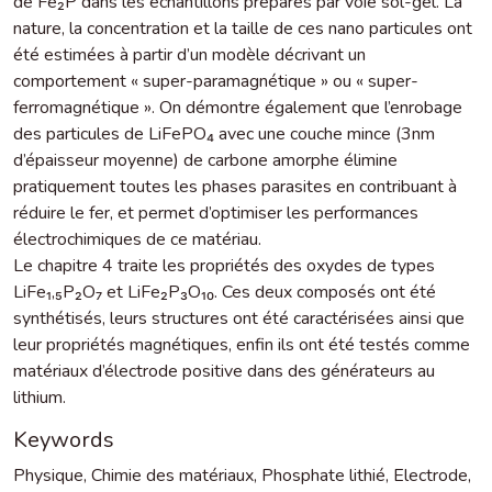
de Fe₂P dans les échantillons préparés par voie sol-gel. La
nature, la concentration et la taille de ces nano particules ont
été estimées à partir d’un modèle décrivant un
comportement « super-paramagnétique » ou « super-
ferromagnétique ». On démontre également que l’enrobage
des particules de LiFePO₄ avec une couche mince (3nm
d’épaisseur moyenne) de carbone amorphe élimine
pratiquement toutes les phases parasites en contribuant à
réduire le fer, et permet d’optimiser les performances
électrochimiques de ce matériau.
Le chapitre 4 traite les propriétés des oxydes de types
LiFe₁,₅P₂O₇ et LiFe₂P₃O₁₀. Ces deux composés ont été
synthétisés, leurs structures ont été caractérisées ainsi que
leur propriétés magnétiques, enfin ils ont été testés comme
matériaux d’électrode positive dans des générateurs au
lithium.
Keywords
Physique
,
Chimie des matériaux
,
Phosphate lithié
,
Electrode
,