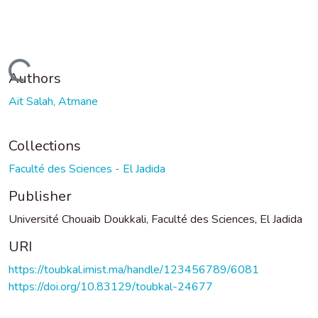
oading...
Authors
Ait Salah, Atmane
Collections
Faculté des Sciences - El Jadida
Publisher
Université Chouaib Doukkali, Faculté des Sciences, El Jadida
URI
https://toubkal.imist.ma/handle/123456789/6081
https://doi.org/10.83129/toubkal-24677