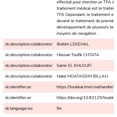
effectué pour chercher un TFA A
traitement médical est le traite
TFA Cependant. le traitement en
devenir le traitement de première
développement de plusieurs tec
moyens de navigation .
dc.description.collaborator
Brahim LEKEHAL
dc.description.collaborator
Hassan Toufik CHTATA
dc.description.collaborator
Samir EL KHLOUFI
dc.description.collaborator
Nabil MOATASSIM BILLAH
dc.identifier.uri
https://toubkal.imist.ma/hand
dc.identifier.uri
https://doi.org/10.83129/toubk
dc.language.iso
fre