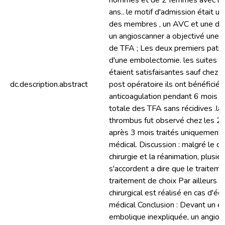
hommes et de 2 femmes avec un
ans.. le motif d'admission était u
des membres , un AVC et une dou
un angioscanner a objectivé une d
de TFA ; Les deux premiers patient
d'une embolectomie. les suites po
étaient satisfaisantes sauf chez 
dc.description.abstract
post opératoire ils ont bénéficié
anticoagulation pendant 6 mois av
totale des TFA sans récidives .la 
thrombus fut observé chez les 2 
après 3 mois traités uniquement
médical. Discussion : malgré le 
chirurgie et la réanimation, plusie
s'accordent a dire que le traiteme
traitement de choix Par ailleurs l
chirurgical est réalisé en cas d'e
médical Conclusion : Devant un e
embolique inexpliquée, un angiosc