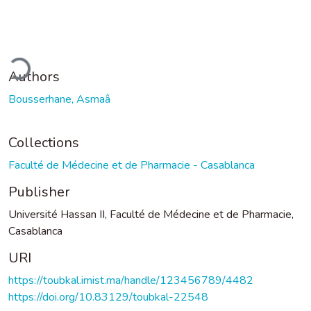
Loading...
Authors
Bousserhane, Asmaâ
Collections
Faculté de Médecine et de Pharmacie - Casablanca
Publisher
Université Hassan II, Faculté de Médecine et de Pharmacie,
Casablanca
URI
https://toubkal.imist.ma/handle/123456789/4482
https://doi.org/10.83129/toubkal-22548