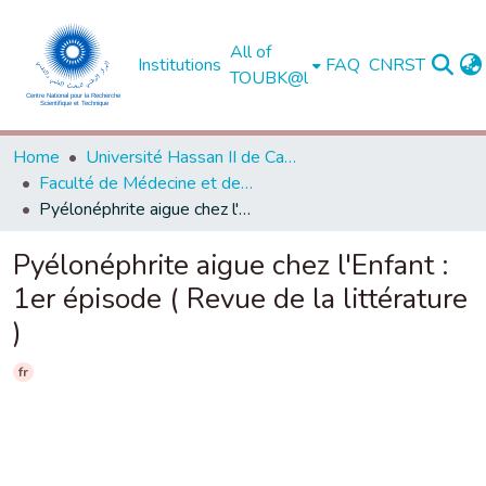
All of
Institutions
FAQ
CNRST
TOUBK@l
Home
Université Hassan II de Casablanca
Faculté de Médecine et de Pharmacie - Casablanca
Pyélonéphrite aigue chez l'Enfant : 1er épisode ( Revue de la littérature )
Pyélonéphrite aigue chez l'Enfant :
1er épisode ( Revue de la littérature
)
fr