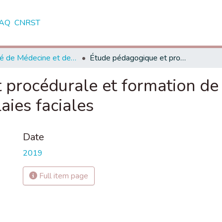
AQ
CNRST
Faculté de Médecine et de Pharmacie - Marrakech
Étude pédagogique et procédurale et formation de l'étudiant dans la prise en charge des plaies faciales
procédurale et formation de 
aies faciales
Date
2019
Full item page