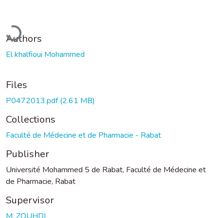
Loading...
Authors
El khalfioui Mohammed
Files
P0472013.pdf
(2.61 MB)
Collections
Faculté de Médecine et de Pharmacie - Rabat
Publisher
Université Mohammed 5 de Rabat, Faculté de Médecine et
de Pharmacie, Rabat
Supervisor
M. ZOUHDI