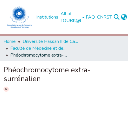
All of
Institutions
FAQ
CNRST
TOUBK@l
Home
Université Hassan II de Casablanca
Faculté de Médecine et de Pharmacie - Casablanca
Phéochromocytome extra-surrénalien
Phéochromocytome extra-
surrénalien
fr