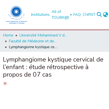
All of
Institutions
FAQ
CNRST
TOUBK@l
Home
Université Mohammed V de Rabat
Faculté de Médecine et de Pharmacie - Rabat
Lymphangiome kystique cervical de l’enfant : étude rétrospective à propos de 07 cas
Lymphangiome kystique cervical de
l’enfant : étude rétrospective à
propos de 07 cas
fr