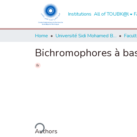
Institutions
All of TOUBK@l
F
Home
Université Sidi Mohamed Ben Abdellah de Fès
Bichromophores à bas
fr
Loading...
Authors