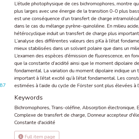
L’étude photophysique de ces bichromophores, montre que 
plus larges avec une énergie de la transition 0-0 plus ba
est une conséquence d’un transfert de charge intramolécul
dans le cas du mélange pyrène-quinoléine. En milieu acide,
hétérocyclique induit un transfert de charge plus importan
L’analyse des différentes valeurs des pKa à l’état fonda
mieux stabilisées dans un solvant polaire que dans un milie
L’examen des espèces d’émission de fluorescence, en fonc
que la constante d’acidité ainsi que le moment dipolaire de 
fondamental. La variation du moment dipolaire indique un t
important à l’état excité qu’à l’état fondamental. Les cons
087
estimées à l’aide du cycle de Förster sont plus élevées à l’
Keywords
Bichromophores
,
Trans-oléfine
,
Absorption électronique
,
E
Complexe de transfert de charge
,
Donneur accepteur d'él
Constante d'acidité
Full item page