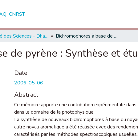
AQ
CNRST
Faculté des Sciences - Dhar El Mahraz - Fès
Bichromophores à base de pyrène : Synthèse et étude photophysique
e de pyrène : Synthèse et ét
Date
2006-05-06
Abstract
Ce mémoire apporte une contribution expérimentale dans l
dans le domaine de la photophysique.
La synthèse de nouveaux bichromophores à base du noyau 
autre noyau aromatique a été réalisée avec des rendeme
caractérisés par les méthodes spectroscopiques usuelles.