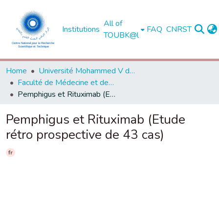
All of
Institutions
FAQ
CNRST
TOUBK@l
Home
Université Mohammed V de Rabat
Faculté de Médecine et de Pharmacie - Rabat
Pemphigus et Rituximab (Etude rétro prospective de 43 cas)
Pemphigus et Rituximab (Etude
rétro prospective de 43 cas)
fr