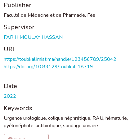
Publisher
Faculté de Médecine et de Pharmacie, Fès
Supervisor
FARIH MOULAY HASSAN
URI
https://toubkal.imist.ma/handle/123456789/25042
https://doi.org/10.83129/toubkal-18719
Date
2022
Keywords
Urgence urologique
,
colique néphrétique
,
RAU
,
hématurie
,
pyélonéphrite
,
antibiotique
,
sondage urinaire