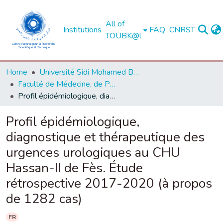
All of
Institutions
FAQ
CNRST
TOUBK@l
Home
Université Sidi Mohamed Ben Abdellah de Fès
Faculté de Médecine, de Pharmacie et de Médecine Dentaire - Fès
Profil épidémiologique, diagnostique et thérapeutique des urgences urologiques au CHU Hassan-II de Fès. Étude rétrospective 2017-2020 (à propos de 1282 cas)
Profil épidémiologique,
diagnostique et thérapeutique des
urgences urologiques au CHU
Hassan-II de Fès. Étude
rétrospective 2017-2020 (à propos
de 1282 cas)
FR