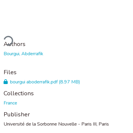
ding...
Authors
Bourgui, Abderrafik
Files
bourgui aboderrafik.pdf
(8.97 MB)
Collections
France
Publisher
Université de la Sorbonne Nouvelle - Paris III, Paris