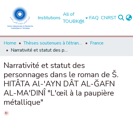
All of
Institutions
FAQ
CNRST
TOUBK@l
Home
Thèses soutenues à l'étranger
France
Narrativité et statut des personnages dans le roman de Š. HITÂTA Al-'AYN DÂT AL-ĞAFN AL-MA'DINÎ "L'œil à la paupière métallique"
Narrativité et statut des
personnages dans le roman de Š.
HITÂTA Al-'AYN DÂT AL-ĞAFN
AL-MA'DINÎ "L'œil à la paupière
métallique"
fr