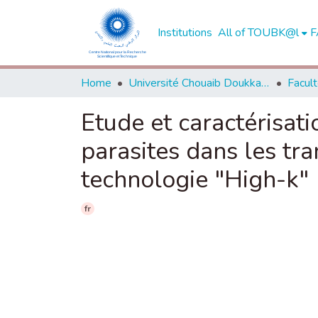
Institutions
All of TOUBK@l
F
Home
Université Chouaib Doukkali - El Jadida
Etude et caractérisat
parasites dans les tr
technologie "High-k"
fr