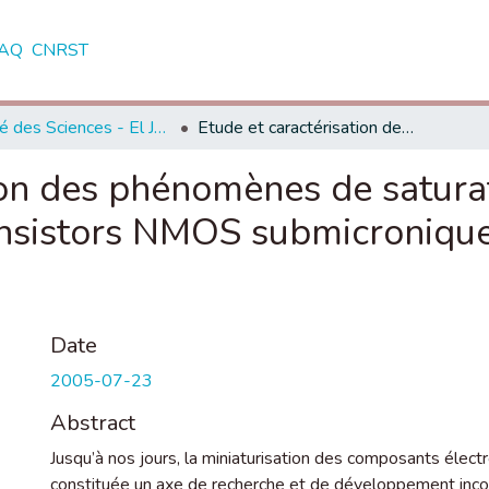
AQ
CNRST
Faculté des Sciences - El Jadida
Etude et caractérisation des phénomènes de saturation et des courants parasites dans les transistors NMOS submicroniques : Application à la technologie "High-k"
ion des phénomènes de satura
ansistors NMOS submicroniques
Date
2005-07-23
Abstract
Jusqu’à nos jours, la miniaturisation des composants électr
constituée un axe de recherche et de développement inco