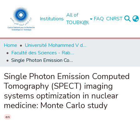
All of
Institutions
FAQ
CNRST
TOUBK@l
Home
Université Mohammed V de Rabat
Faculté des Sciences - Rabat
Single Photon Emission Computed Tomography (SPECT) imaging systems optimization in nuclear medicine: Monte Carlo study
Single Photon Emission Computed
Tomography (SPECT) imaging
systems optimization in nuclear
medicine: Monte Carlo study
en