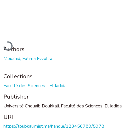
Loading...
Authors
Mouahid, Fatima Ezzohra
Collections
Faculté des Sciences - El Jadida
Publisher
Université Chouaib Doukkali, Faculté des Sciences, El Jadida
URI
https://toubkal.imist.ma/handle/123456789/5978