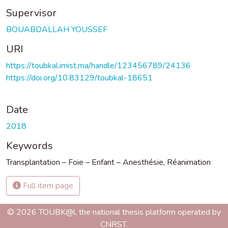
Supervisor
BOUABDALLAH YOUSSEF
URI
https://toubkal.imist.ma/handle/123456789/24136
https://doi.org/10.83129/toubkal-18651
Date
2018
Keywords
Transplantation – Foie – Enfant – Anesthésie
,
Réanimation
Full item page
© 2026 TOUBK@l, the national thesis platform operated by
CNRST.