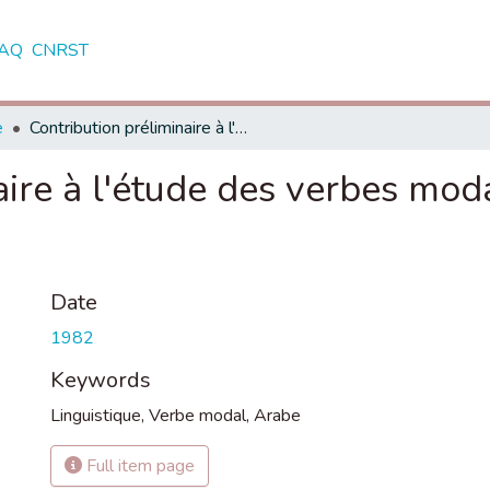
AQ
CNRST
e
Contribution préliminaire à l'étude des verbes modaux en arabe littéraire contemporain
aire à l'étude des verbes moda
Date
1982
Keywords
Linguistique
,
Verbe modal
,
Arabe
Full item page