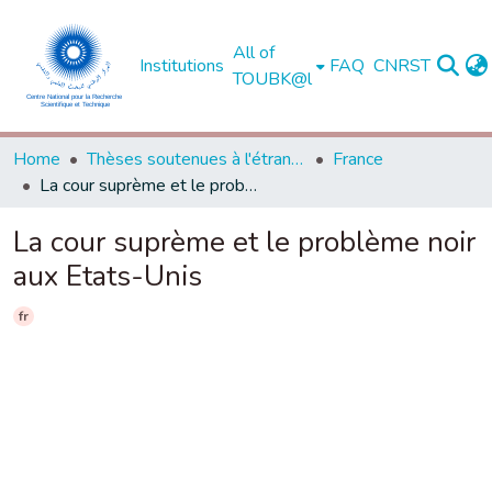
All of
Institutions
FAQ
CNRST
TOUBK@l
Home
Thèses soutenues à l'étranger
France
La cour suprème et le problème noir aux Etats-Unis
La cour suprème et le problème noir
aux Etats-Unis
fr