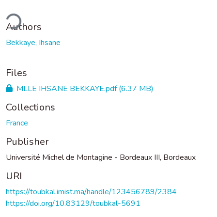
ding...
Authors
Bekkaye, Ihsane
Files
MLLE IHSANE BEKKAYE.pdf
(6.37 MB)
Collections
France
Publisher
Université Michel de Montagine - Bordeaux III, Bordeaux
URI
https://toubkal.imist.ma/handle/123456789/2384
https://doi.org/10.83129/toubkal-5691