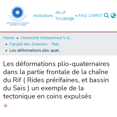
All of
Institutions
FAQ
CNRST
TOUBK@l
Home
Université Mohammed V de Rabat
Faculté des Sciences - Rabat
Les déformations plio-quaternaires dans la partie frontale de la chaîne du Rif ( Rides prérifaines, et bassin du Saïs ) un exemple de la tectonique en coins expulsés
Les déformations plio-quaternaires
dans la partie frontale de la chaîne
du Rif ( Rides prérifaines, et bassin
du Saïs ) un exemple de la
tectonique en coins expulsés
fr