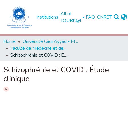
All of
Institutions
FAQ
CNRST
TOUBK@l
Home
Université Cadi Ayyad - Marrakech
Faculté de Médecine et de Pharmacie - Marrakech
Schizophrénie et COVID : Étude clinique
Schizophrénie et COVID : Étude
clinique
fr