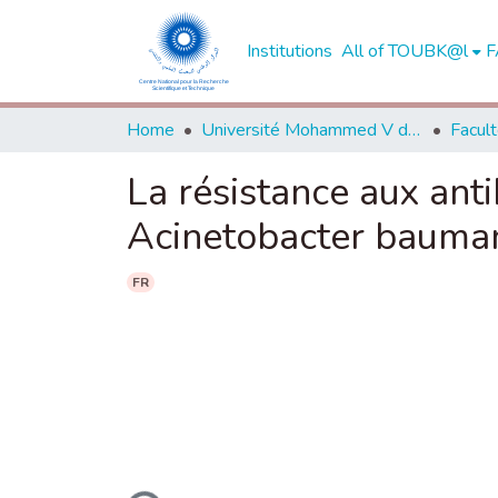
Institutions
All of TOUBK@l
F
Home
Université Mohammed V de Rabat
La résistance aux an
Acinetobacter bauman
FR
Loading...