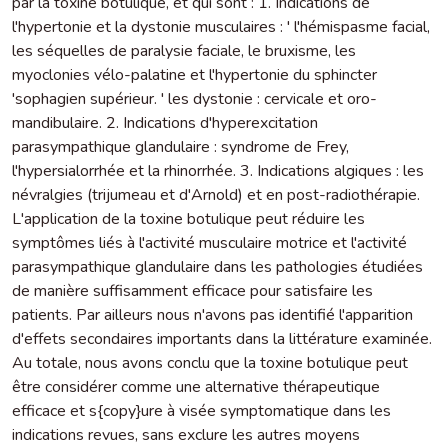
par la toxine botulique, et qui sont : 1. Indications de
l'hypertonie et la dystonie musculaires : ' l'hémispasme facial,
les séquelles de paralysie faciale, le bruxisme, les
myoclonies vélo-palatine et l'hypertonie du sphincter
'sophagien supérieur. ' les dystonie : cervicale et oro-
mandibulaire. 2. Indications d'hyperexcitation
parasympathique glandulaire : syndrome de Frey,
l'hypersialorrhée et la rhinorrhée. 3. Indications algiques : les
névralgies (trijumeau et d'Arnold) et en post-radiothérapie.
L'application de la toxine botulique peut réduire les
symptômes liés à l'activité musculaire motrice et l'activité
parasympathique glandulaire dans les pathologies étudiées
de manière suffisamment efficace pour satisfaire les
patients. Par ailleurs nous n'avons pas identifié l'apparition
d'effets secondaires importants dans la littérature examinée.
Au totale, nous avons conclu que la toxine botulique peut
être considérer comme une alternative thérapeutique
efficace et s{copy}ure à visée symptomatique dans les
indications revues, sans exclure les autres moyens