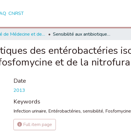
AQ
CNRST
Faculté de Médecine et de Pharmacie - Rabat
Sensibilité aux antibiotiques des entérobactéries isolées d’infections urinaires. Place de la fosfomycine et de la nitrofurantoine
otiques des entérobactéries is
 fosfomycine et de la nitrofur
Date
2013
Keywords
Infection urinaire
,
Entérobactéries
,
sensibilité
,
Fosfomycine
Full item page