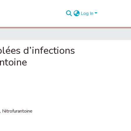
Log In
olées d’infections
antoine
,
Nitrofurantoine