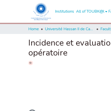
Institutions
All of TOUBK@l
F
Home
Université Hassan II de Casablanca
Incidence et evaluati
opératoire
fr