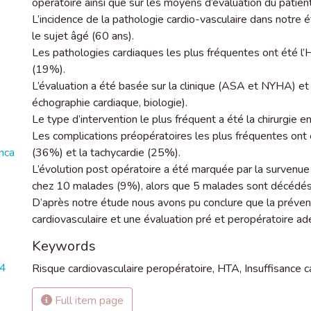
opératoire ainsi que sur les moyens d’évaluation du patient
L’incidence de la pathologie cardio-vasculaire dans notr
le sujet âgé (60 ans).
Les pathologies cardiaques les plus fréquentes ont été l
(19%).
L’évaluation a été basée sur la clinique (ASA et NYHA) et 
échographie cardiaque, biologie).
Le type d’intervention le plus fréquent a été la chirurgie 
Les complications préopératoires les plus fréquentes ont é
nca
(36%) et la tachycardie (25%).
L’évolution post opératoire a été marquée par la survenu
chez 10 malades (9%), alors que 5 malades sont décédés
D’après notre étude nous avons pu conclure que la prévent
cardiovasculaire et une évaluation pré et peropératoire ad
Keywords
44
Risque cardiovasculaire peropératoire
,
HTA
,
Insuffisance 
Full item page