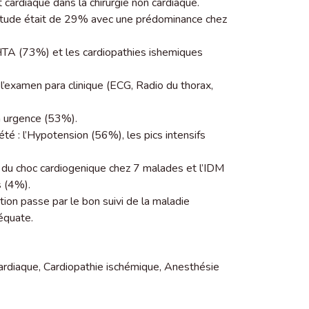
 cardiaque dans la chirurgie non cardiaque.
e étude était de 29% avec une prédominance chez
’HTA (73%) et les cardiopathies ishemiques
l’examen para clinique (ECG, Radio du thorax,
en urgence (53%).
té : l’Hypotension (56%), les pics intensifs
e du choc cardiogenique chez 7 malades et l’IDM
 (4%).
ion passe par le bon suivi de la maladie
équate.
cardiaque
,
Cardiopathie ischémique
,
Anesthésie