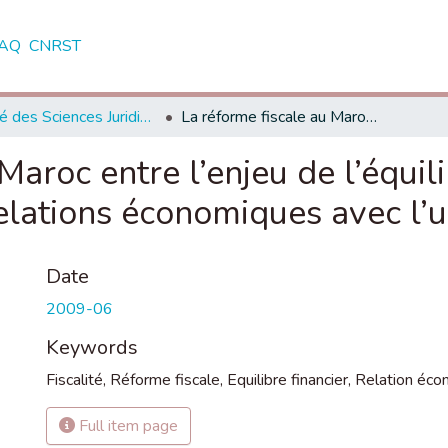
AQ
CNRST
Faculté des Sciences Juridiques, Economiques et Sociales - Agdal - Rabat
La réforme fiscale au Maroc entre l’enjeu de l’équilibre financier et le développement des relations économiques avec l’union européenne
Maroc entre l’enjeu de l’équili
lations économiques avec l’
Date
2009-06
Keywords
Fiscalité
,
Réforme fiscale
,
Equilibre financier
,
Relation éco
Full item page