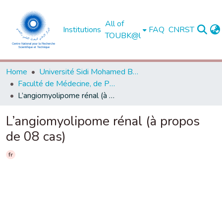
All of
Institutions
FAQ
CNRST
TOUBK@l
Home
Université Sidi Mohamed Ben Abdellah de Fès
Faculté de Médecine, de Pharmacie et de Médecine Dentaire - Fès
L’angiomyolipome rénal (à propos de 08 cas)
L’angiomyolipome rénal (à propos
de 08 cas)
fr