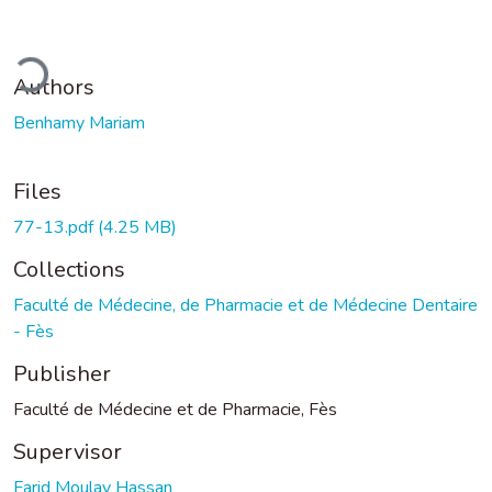
ding...
Authors
Benhamy Mariam
Files
77-13.pdf
(4.25 MB)
Collections
Faculté de Médecine, de Pharmacie et de Médecine Dentaire
- Fès
Publisher
Faculté de Médecine et de Pharmacie, Fès
Supervisor
Farid Moulay Hassan