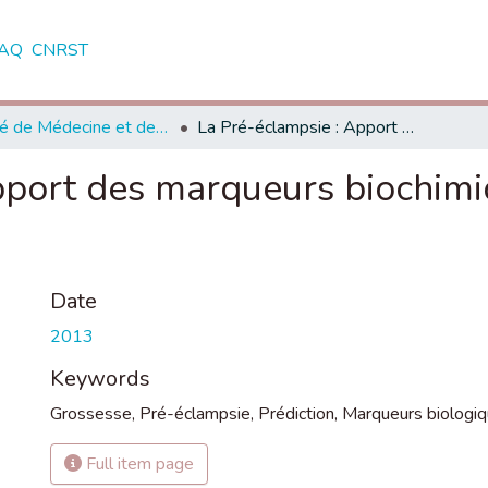
AQ
CNRST
Faculté de Médecine et de Pharmacie - Rabat
La Pré-éclampsie : Apport des marqueurs biochimiques dans sa prédiction précoce
pport des marqueurs biochimi
Date
2013
Keywords
Grossesse
,
Pré-éclampsie
,
Prédiction
,
Marqueurs biologi
Full item page