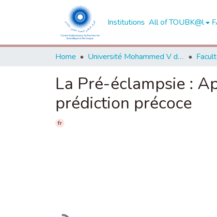
Institutions
All of TOUBK@l
F
Home
Université Mohammed V de Rabat
La Pré-éclampsie : A
prédiction précoce
fr
Loading...