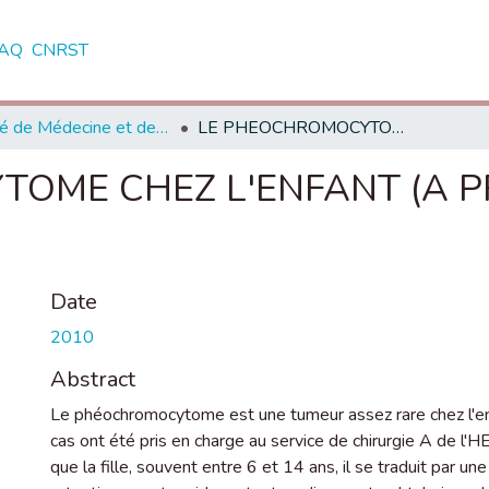
AQ
CNRST
Faculté de Médecine et de Pharmacie - Rabat
LE PHEOCHROMOCYTOME CHEZ L'ENFANT (A PROPOS DE TROIS CAS)
OME CHEZ L'ENFANT (A P
Date
2010
Abstract
Le phéochromocytome est une tumeur assez rare chez l'enfan
cas ont été pris en charge au service de chirurgie A de l
que la fille, souvent entre 6 et 14 ans, il se traduit par 