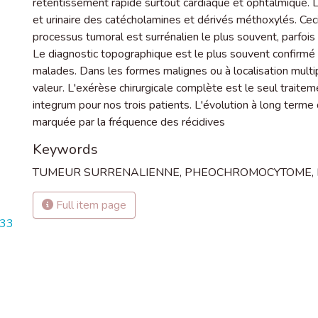
retentissement rapide surtout cardiaque et ophtalmique. L
et urinaire des catécholamines et dérivés méthoxylés. Ceci 
processus tumoral est surrénalien le plus souvent, parfois b
Le diagnostic topographique est le plus souvent confirmé p
malades. Dans les formes malignes ou à localisation multip
valeur. L'exérèse chirurgicale complète est le seul traitemen
integrum pour nos trois patients. L'évolution à long ter
marquée par la fréquence des récidives
Keywords
TUMEUR SURRENALIENNE
,
PHEOCHROMOCYTOME
,
Full item page
633