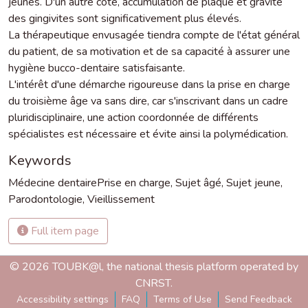
jeunes. D'un autre côté, accumulation de plaque et gravité
des gingivites sont significativement plus élevés.
La thérapeutique envusagée tiendra compte de l'état général
du patient, de sa motivation et de sa capacité à assurer une
hygiène bucco-dentaire satisfaisante.
L'intérêt d'une démarche rigoureuse dans la prise en charge
du troisième âge va sans dire, car s'inscrivant dans un cadre
pluridisciplinaire, une action coordonnée de différents
spécialistes est nécessaire et évite ainsi la polymédication.
Keywords
Médecine dentairePrise en charge
,
Sujet âgé
,
Sujet jeune
,
Parodontologie
,
Vieillissement
Full item page
© 2026 TOUBK@l, the national thesis platform operated by
CNRST.
Accessibility settings
FAQ
Terms of Use
Send Feedback