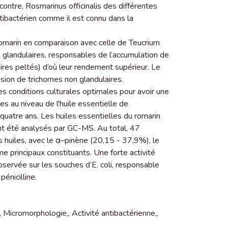
ontre, Rosmarinus officinalis des différentes
tibactérien comme il est connu dans la
marin en comparaison avec celle de Teucrium
 glandulaires, responsables de l’accumulation de
laires peltés) d’où leur rendement supérieur. Le
sion de trichomes non glandulaires.
es conditions culturales optimales pour avoir une
s au niveau de l'huile essentielle de
quatre ans. Les huiles essentielles du romarin
ont été analysés par GC-MS. Au total, 47
 huiles, avec le α–pinène (20,15 - 37,9%), le
e principaux constituants. Une forte activité
bservée sur les souches d’E. coli, responsable
pénicilline.
,
Micromorphologie,
,
Activité antibactérienne,
,