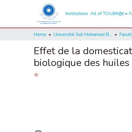
Institutions
All of TOUBK@l
F
Home
Université Sidi Mohamed Ben Abdellah de Fès
Effet de la domesticat
biologique des huiles
fr
Loading...