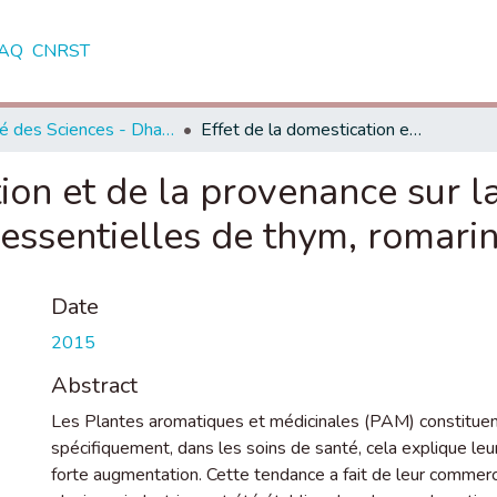
AQ
CNRST
Faculté des Sciences - Dhar El Mahraz - Fès
Effet de la domestication et de la provenance sur la qualité chimique et biologique des huiles essentielles de thym, romarin et teucrium
ion et de la provenance sur l
 essentielles de thym, romarin
Date
2015
Abstract
Les Plantes aromatiques et médicinales (PAM) constituent
spécifiquement, dans les soins de santé, cela explique leur
forte augmentation. Cette tendance a fait de leur commerc