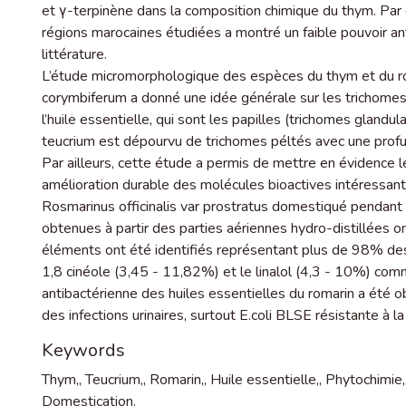
et γ-terpinène dans la composition chimique du thym. Par c
régions marocaines étudiées a montré un faible pouvoir an
littérature.
L’étude micromorphologique des espèces du thym et du ro
corymbiferum a donné une idée générale sur les trichomes
l’huile essentielle, qui sont les papilles (trichomes glandu
teucrium est dépourvu de trichomes péltés avec une profu
Par ailleurs, cette étude a permis de mettre en évidence l
amélioration durable des molécules bioactives intéressante
Rosmarinus officinalis var prostratus domestiqué pendant 
obtenues à partir des parties aériennes hydro-distillées 
éléments ont été identifiés représentant plus de 98% des
1,8 cinéole (3,45 - 11,82%) et le linalol (4,3 - 10%) comm
antibactérienne des huiles essentielles du romarin a été o
des infections urinaires, surtout E.coli BLSE résistante à la 
Keywords
Thym,
,
Teucrium,
,
Romarin,
,
Huile essentielle,
,
Phytochimie,
Domestication.