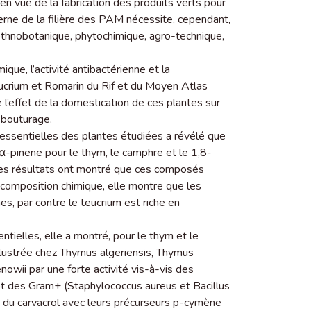
en vue de la fabrication des produits verts pour
rne de la filière des PAM nécessite, cependant,
r ethnobotanique, phytochimique, agro-technique,
ique, l’activité antibactérienne et la
eucrium et Romarin du Rif et du Moyen Atlas
de l’effet de la domestication de ces plantes sur
u bouturage.
 essentielles des plantes étudiées a révélé que
’α-pinene pour le thym, le camphre et le 1,8-
 Les résultats ont montré que ces composés
 composition chimique, elle montre que les
, par contre le teucrium est riche en
entielles, elle a montré, pour le thym et le
illustrée chez Thymus algeriensis, Thymus
wii par une forte activité vis-à-vis des
et des Gram+ (Staphylococcus aureus et Bacillus
 et du carvacrol avec leurs précurseurs p-cymène