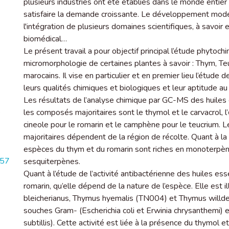
plusieurs industries ont été établies dans le monde entier 
satisfaire la demande croissante. Le développement mode
l'intégration de plusieurs domaines scientifiques, à savoi
biomédical…
Le présent travail a pour objectif principal l’étude phytochim
micromorphologie de certaines plantes à savoir : Thym, T
marocains. Il vise en particulier et en premier lieu l’étude 
leurs qualités chimiques et biologiques et leur aptitude a
Les résultats de l’analyse chimique par GC-MS des huiles
é
les composés majoritaires sont le thymol et le carvacrol, l
cineole pour le romarin et le camphène pour le teucrium.
majoritaires dépendent de la région de récolte. Quant à la
espèces du thym et du romarin sont riches en monoterpènes
157
sesquiterpènes.
Quant à l’étude de l’activité antibactérienne des huiles ess
romarin, qu’elle dépend de la nature de l’espèce. Elle est 
bleicherianus, Thymus hyemalis (TN004) et Thymus willdeno
souches Gram- (Escherichia coli et Erwinia chrysanthemi) 
subtillis). Cette activité est liée à la présence du thymol